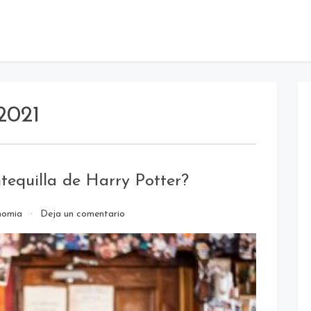
2021
tequilla de Harry Potter?
en
nomia
Deja un comentario
¿Conoces
la
cerveza
de
mantequilla
de