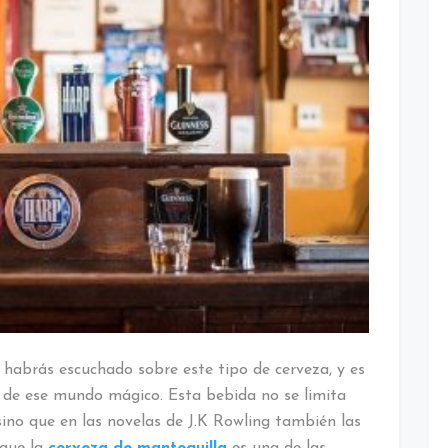
Harry
Potter?
 habrás escuchado sobre este tipo de cerveza, y es
 de ese mundo mágico. Esta bebida no se limita
sino que en las novelas de J.K Rowling también las
 que la
cerveza de mantequilla
es una de las