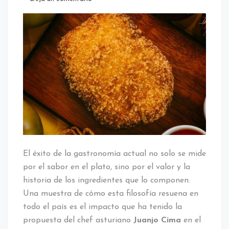
De
Asturias
a
Andalucía:
La
noticia
del
cachopo
en
Huelva
que
ensalza
el
producto
El éxito de la gastronomía actual no solo se mide
de
por el sabor en el plato, sino por el valor y la
proximidad
historia de los ingredientes que lo componen.
Una muestra de cómo esta filosofía resuena en
todo el país es el impacto que ha tenido la
propuesta del chef asturiano
Juanjo Cima
en el