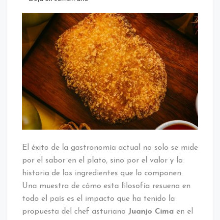
De
Asturias
a
Andalucía:
La
noticia
del
cachopo
en
Huelva
que
ensalza
el
producto
El éxito de la gastronomía actual no solo se mide
de
por el sabor en el plato, sino por el valor y la
proximidad
historia de los ingredientes que lo componen.
Una muestra de cómo esta filosofía resuena en
todo el país es el impacto que ha tenido la
propuesta del chef asturiano
Juanjo Cima
en el