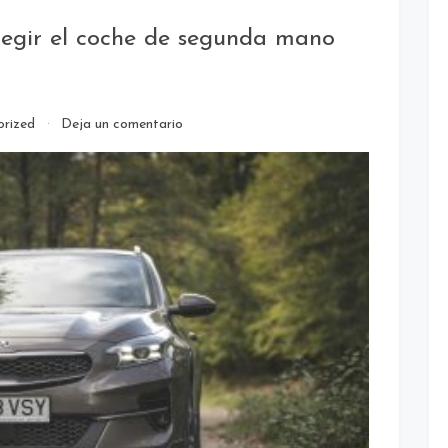
legir el coche de segunda mano
en
orized
Deja un comentario
Informe
detallado:
¿Cómo
elegir
el
coche
de
segunda
mano
ideal
con
HR
Motor?