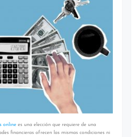
la
Entidad
Financiera
Ideal
para
Ti?
 online
es una elección que requiere de una
ades financieras ofrecen las mismas condiciones ni