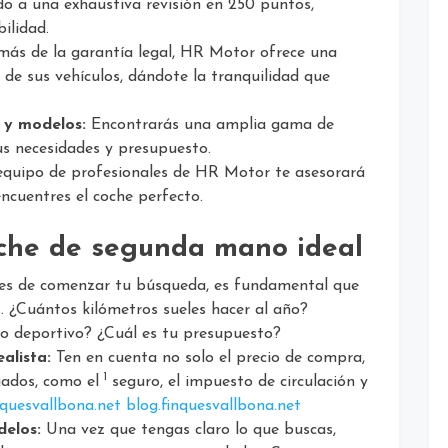
o a una exhaustiva revisión en 250 puntos,
ilidad.
ás de la garantía legal, HR Motor ofrece una
de sus vehículos, dándote la tranquilidad que
 y modelos:
Encontrarás una amplia gama de
s necesidades y presupuesto.
equipo de profesionales de HR Motor te asesorará
cuentres el coche perfecto.
oche de segunda mano ideal
s de comenzar tu búsqueda, es fundamental que
. ¿Cuántos kilómetros sueles hacer al año?
 o deportivo? ¿Cuál es tu presupuesto?
alista:
Ten en cuenta no solo el precio de compra,
1
iados, como el
seguro, el impuesto de circulación y
inquesvallbona.net
blog.finquesvallbona.net
delos:
Una vez que tengas claro lo que buscas,