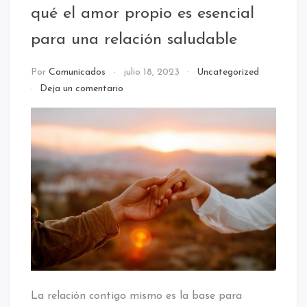
qué el amor propio es esencial
para una relación saludable
Por
Comunicados
julio 18, 2023
Uncategorized
en
Deja un comentario
La
relación
contigo
mismo:
por
qué
el
amor
propio
es
esencial
para
una
relación
La relación contigo mismo es la base para
saludable