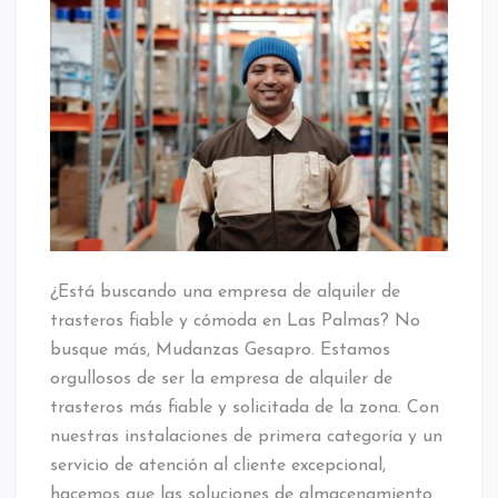
de
almacenar
sus
pertenencias
en
un
trastero
en
Las
Palmas
¿Está buscando una empresa de alquiler de
trasteros fiable y cómoda en Las Palmas? No
busque más, Mudanzas Gesapro. Estamos
orgullosos de ser la empresa de alquiler de
trasteros más fiable y solicitada de la zona. Con
nuestras instalaciones de primera categoría y un
servicio de atención al cliente excepcional,
hacemos que las soluciones de almacenamiento