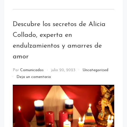
Descubre los secretos de Alicia
Collado, experta en
endulzamientos y amarres de
amor
Por
Comunicados
julio 20, 2023
Uncategorized
en
Deja un comentario
Descubre
los
secretos
de
Alicia
Collado,
experta
en