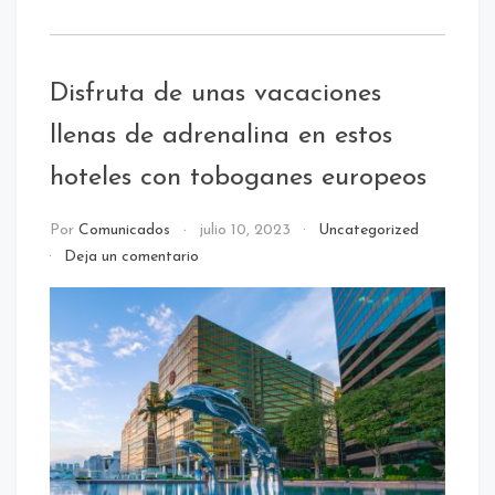
Disfruta de unas vacaciones
llenas de adrenalina en estos
hoteles con toboganes europeos
Por
Comunicados
julio 10, 2023
Uncategorized
en
Deja un comentario
Disfruta
de
unas
vacaciones
llenas
de
adrenalina
en
estos
hoteles