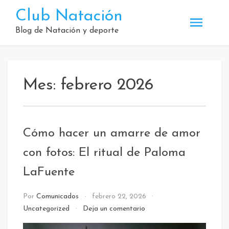
Saltar
Club Natación
al
contenido
Blog de Natación y deporte
Mes:
febrero 2026
Cómo hacer un amarre de amor
con fotos: El ritual de Paloma
LaFuente
Por
Comunicados
febrero 22, 2026
en
Uncategorized
Deja un comentario
Cómo
hacer