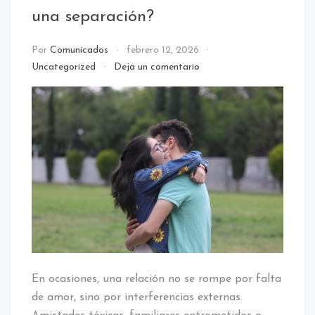
una separación?
Por
Comunicados
febrero 12, 2026
en
Uncategorized
Deja un comentario
Retorno
de
pareja:
¿Cómo
influyen
las
terceras
personas
en
una
separación?
En ocasiones, una relación no se rompe por falta
de amor, sino por interferencias externas.