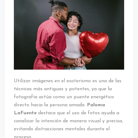
un
amarre
de
amor
con
fotos:
El
ritual
de
Paloma
LaFuente
Utilizar imágenes en el esoterismo es una de las
técnicas más antiguas y potentes, ya que la
fotografía actúa como un puente energético
directo hacia la persona amada.
Paloma
LaFuente
destaca que el uso de fotos ayuda a
canalizar la intención de manera visual y precisa,
evitando distracciones mentales durante el
proceso.