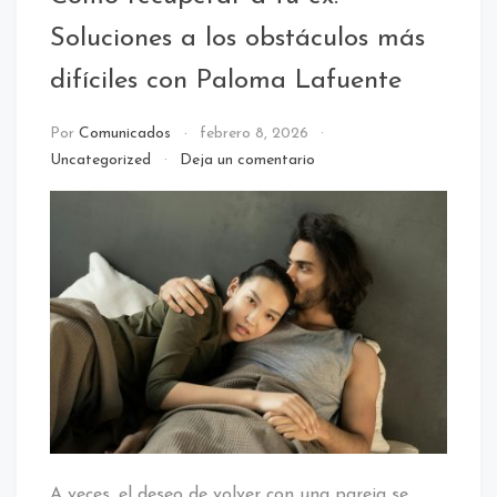
Soluciones a los obstáculos más
difíciles con Paloma Lafuente
Por
Comunicados
febrero 8, 2026
en
Uncategorized
Deja un comentario
Cómo
recuperar
a
tu
ex:
Soluciones
a
los
obstáculos
más
difíciles
con
Paloma
Lafuente
A veces, el deseo de volver con una pareja se