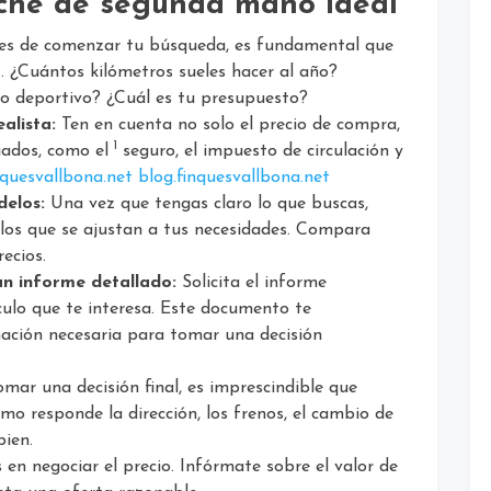
oche de segunda mano ideal
s de comenzar tu búsqueda, es fundamental que
. ¿Cuántos kilómetros sueles hacer al año?
 o deportivo? ¿Cuál es tu presupuesto?
alista:
Ten en cuenta no solo el precio de compra,
1
iados, como el
seguro, el impuesto de circulación y
inquesvallbona.net
blog.finquesvallbona.net
delos:
Una vez que tengas claro lo que buscas,
elos que se ajustan a tus necesidades. Compara
ecios.
un informe detallado:
Solicita el informe
culo que te interesa. Este documento te
ación necesaria para tomar una decisión
mar una decisión final, es imprescindible que
ómo responde la dirección, los frenos, el cambio de
bien.
en negociar el precio. Infórmate sobre el valor de