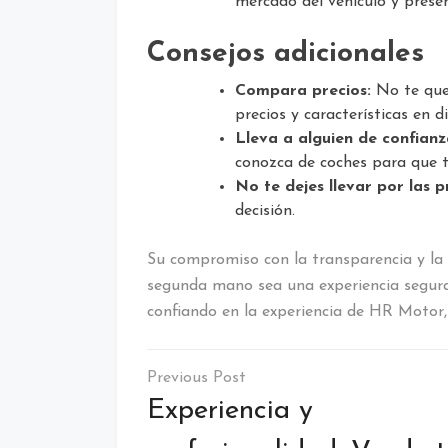
mercado del vehículo y prese
Consejos adicionales
Compara precios:
No te que
precios y características en d
Lleva a alguien de confianz
conozca de coches para que 
No te dejes llevar por las pr
decisión.
Su compromiso con la transparencia y la
segunda mano sea una experiencia segura 
confiando en la experiencia de HR Motor, 
Navegación
de
Experiencia y
entradas