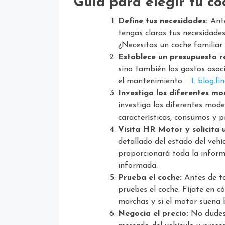
Guía para elegir tu c
Define tus necesidades:
Ante
tengas claras tus necesidades
¿Necesitas un coche familiar
Establece un presupuesto re
sino también los gastos asoc
el mantenimiento.
1. blog.f
Investiga los diferentes mo
investiga los diferentes mod
características, consumos y pr
Visita HR Motor y solicita 
detallado del estado del vehí
proporcionará toda la inform
informada.
Prueba el coche:
Antes de to
pruebes el coche. Fíjate en c
marchas y si el motor suena 
Negocia el precio:
No dudes 