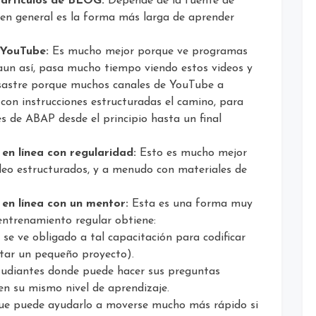
o artículos de BLOG:
Depende de la fuente de
 en general es la forma más larga de aprender
 YouTube:
Es mucho mejor porque ve programas
 aun así, pasa mucho tiempo viendo estos videos y
sastre porque muchos canales de YouTube a
con instrucciones estructuradas el camino, para
es de ABAP desde el principio hasta un final
 en línea con regularidad:
Esto es mucho mejor
ideo estructurados, y a menudo con materiales de
 en línea con un mentor:
Esta es una forma muy
entrenamiento regular obtiene:
se ve obligado a tal capacitación para codificar
tar un pequeño proyecto).
tudiantes donde puede hacer sus preguntas
en su mismo nivel de aprendizaje.
ue puede ayudarlo a moverse mucho más rápido si