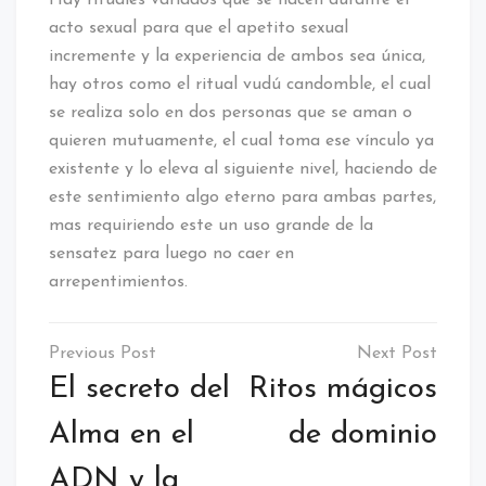
Hay rituales variados que se hacen durante el
acto sexual para que el apetito sexual
incremente y la experiencia de ambos sea única,
hay otros como el ritual vudú candomble, el cual
se realiza solo en dos personas que se aman o
quieren mutuamente, el cual toma ese vínculo ya
existente y lo eleva al siguiente nivel, haciendo de
este sentimiento algo eterno para ambas partes,
mas requiriendo este un uso grande de la
sensatez para luego no caer en
arrepentimientos.
Navegación
de
El secreto del
Ritos mágicos
entradas
Alma en el
de dominio
ADN y la