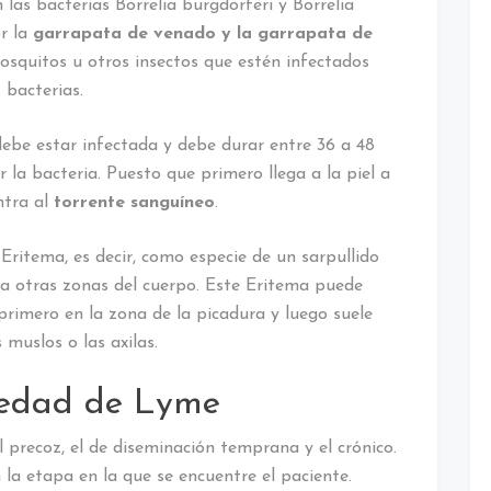
 las bacterias Borrelia burgdorferi y Borrelia
r la
garrapata de venado y la garrapata de
osquitos u otros insectos que estén infectados
 bacterias.
ebe estar infectada y debe durar entre 36 a 48
 la bacteria. Puesto que primero llega a la piel a
ntra al
torrente sanguíneo
.
Eritema, es decir, como especie de un sarpullido
 a otras zonas del cuerpo. Este Eritema puede
rimero en la zona de la picadura y luego suele
 muslos o las axilas.
medad de Lyme
l precoz, el de diseminación temprana y el crónico.
la etapa en la que se encuentre el paciente.