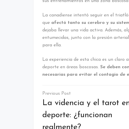
sus entrenamientos en una zona boscosa 
La canadiense intentó seguir en el triatl
que
afectó tanto su cerebro y su siste
dejaba llevar una vida activa. Además, a
entumecidas, junto con la presión arterial
para ella.
La experiencia de esta chica es un claro 
deporte en áreas boscosas.
Se deben cono
necesarias para evitar el contagio de
Navegación
de
La videncia y el tarot en
entradas
deporte: ¿funcionan
realmente?