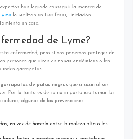
 expertos han logrado conseguir la manera de
 Lyme
lo realizan en tres fases; iniciación
tamiento en casa.
enfermedad de Lyme?
 esta enfermedad, pero si nos podemos proteger de
las personas que viven en
zonas endémicas
o las
bunden garrapatas.
 garrapatas de patas negra
s que atacan al ser
ver. Por lo tanto es de suma importancia tomar las
icaduras; algunas de las prevenciones
as, en vez de hacerlo entre la maleza alta o los
 larga, botas o zapatos cerrados y pantalones