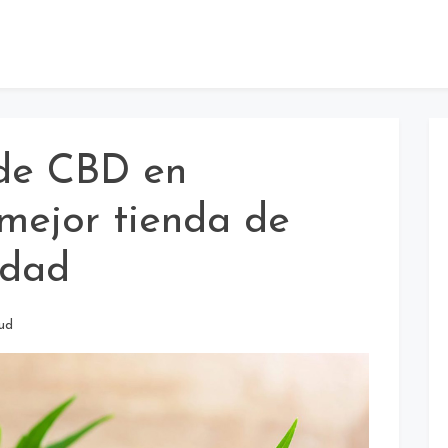
 de CBD en
mejor tienda de
idad
ud