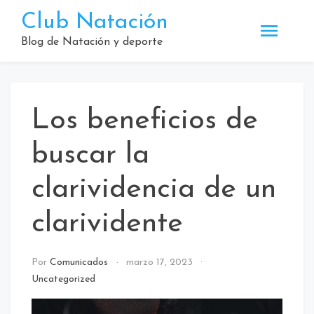
Saltar
Club Natación
al
contenido
Blog de Natación y deporte
Los beneficios de
buscar la
clarividencia de un
clarividente
Por
Comunicados
marzo 17, 2023
Uncategorized