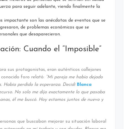
uerza para seguir adelante, viendo finalmente la
 impactante son las anécdotas de eventos que se
egresaron, de problemas económicos que se
ersonales que desaparecieron.
ción: Cuando el “Imposible”
ara sus protagonistas, eran auténticos callejones
n conocido foro relató:
“Mi pareja me había dejado
s. Había perdido la esperanza. Decidí
Blanca
curso. No solo me dijo exactamente lo que pasaba
manas, él me buscó. Hoy estamos juntos de nuevo y
personas que buscaban mejorar su situación laboral
a estancado en mi trabajo y con deudas. Blanca me