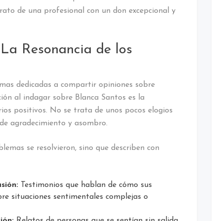
etrato de una profesional con un don excepcional y
 La Resonancia de los
rmas dedicadas a compartir opiniones sobre
ción al indagar sobre Blanca Santos es la
ios positivos. No se trata de unos pocos elogios
e de agradecimiento y asombro.
lemas se resolvieron, sino que describen con
sión:
Testimonios que hablan de cómo sus
bre situaciones sentimentales complejas o
ión:
Relatos de personas que se sentían sin salida