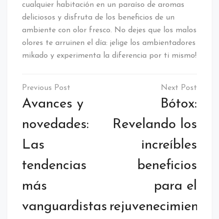
cualquier habitación en un paraíso de aromas
deliciosos y disfruta de los beneficios de un
ambiente con olor fresco. No dejes que los malos
olores te arruinen el día: ¡elige los ambientadores
mikado y experimenta la diferencia por ti mismo!
Navegación
de
Avances y
Bótox:
entradas
novedades:
Revelando los
Las
increíbles
tendencias
beneficios
más
para el
vanguardistas
rejuvenecimiento