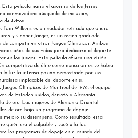
 Esta película narra el ascenso de los Jersey
a conmovedora búsqueda de inclusión,
a de éxitos.
:
Tom Wilkens es un nadador retirado que ahora
guros, y Connor Jaeger, es un recién graduado
za de competir en otros Juegos Olímpicos. Ambos
 varios años de sus vidas para dedicarse al deporte
icar en los juegos. Esta película ofrece una visión
ón competitiva de élite como nunca antes se había
 a la luz la intensa pasión demostrada por sus
uraleza implacable del deporte en sí.
 Juegos Olímpicos de Montreal de 1976, el equipo
vos de Estados unidos, derrotó a Alemania
la de oro. Las mujeres de Alemania Oriental
llas de oro bajo un programa de dopaje
ue mejoró su desempeño. Como resultado, esta
e quién era el culpable y sacó a la luz
bre los programas de dopaje en el mundo del