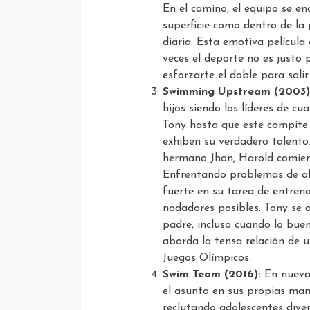
En el camino, el equipo se en
superficie como dentro de la 
diaria. Esta emotiva películ
veces el deporte no es justo
esforzarte el doble para salir
Swimming Upstream (2003)
hijos siendo los líderes de cu
Tony hasta que este compite
exhiben su verdadero talento
hermano Jhon, Harold comien
Enfrentando problemas de al
fuerte en su tarea de entrena
nadadores posibles. Tony se a
padre, incluso cuando lo buen
aborda la tensa relación de u
Juegos Olímpicos.
Swim Team (2016):
En nueva 
el asunto en sus propias ma
reclutando adolescentes diver