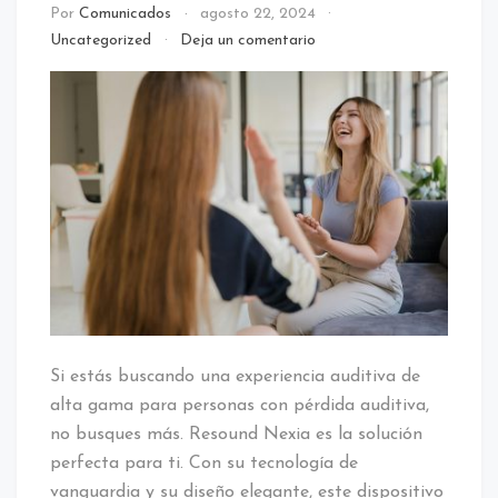
Por
Comunicados
agosto 22, 2024
en
Uncategorized
Deja un comentario
Disfruta
de
una
vida
más
plena
con
Resound
Nexia:
Audífonos
personalizados
para
tus
necesidades
Si estás buscando una experiencia auditiva de
alta gama para personas con pérdida auditiva,
no busques más. Resound Nexia es la solución
perfecta para ti. Con su tecnología de
vanguardia y su diseño elegante, este dispositivo