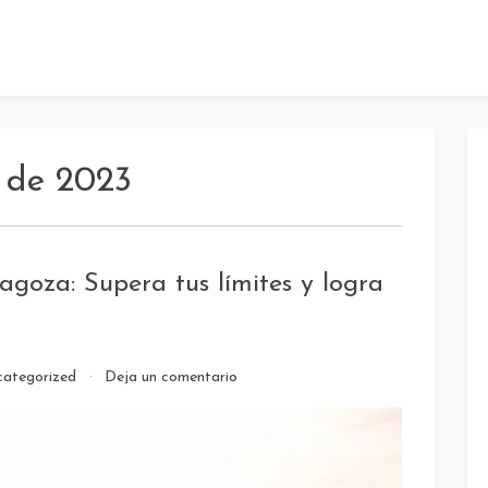
 de 2023
goza: Supera tus límites y logra
en
categorized
Deja un comentario
Entrenador
personal
en
Zaragoza: