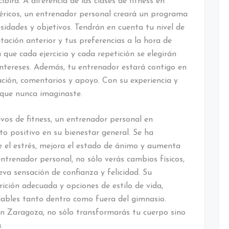
birá. A diferencia de las clases de fitness en
éricos, un entrenador personal creará un programa
sidades y objetivos. Tendrán en cuenta tu nivel de
itación anterior y tus preferencias a la hora de
 que cada ejercicio y cada repetición se elegirán
ntereses. Además, tu entrenador estará contigo en
ión, comentarios y apoyo. Con su experiencia y
 que nunca imaginaste.
vos de fitness, un entrenador personal en
 positivo en su bienestar general. Se ha
ce el estrés, mejora el estado de ánimo y aumenta
entrenador personal, no sólo verás cambios físicos,
a sensación de confianza y felicidad. Su
ición adecuada y opciones de estilo de vida,
ables tanto dentro como fuera del gimnasio.
n Zaragoza, no sólo transformarás tu cuerpo sino
.