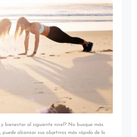
Supera
tus
límites
y
logra
resultados
extraordinarios
ss y bienestar al siguiente nivel? No busque más.
 puede alcanzar sus objetivos más rápido de lo