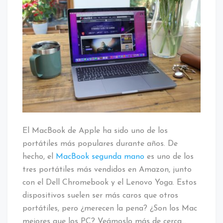
Apple:
¿El
mejor
portátil
por
su
dinero?
El MacBook de Apple ha sido uno de los
portátiles más populares durante años. De
hecho, el
MacBook segunda mano
es uno de los
tres portátiles más vendidos en Amazon, junto
con el Dell Chromebook y el Lenovo Yoga. Estos
dispositivos suelen ser más caros que otros
portátiles, pero ¿merecen la pena? ¿Son los Mac
mejores que los PC? Veámoslo más de cerca…