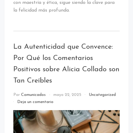
con maestría y ética, sigue siendo la clave para
la felicidad más profunda.
La Autenticidad que Convence:
Por Qué los Comentarios
Positivos sobre Alicia Collado son
Tan Creíbles
Por
Comunicados
mayo 22, 2025
Uncategorized
en
Deja un comentario
La
Autenticidad
que
Convence:
Por