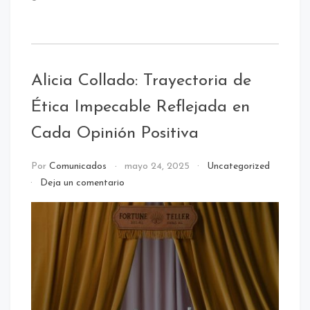
Alicia Collado: Trayectoria de
Ética Impecable Reflejada en
Cada Opinión Positiva
Por
Comunicados
mayo 24, 2025
Uncategorized
en
Deja un comentario
Alicia
Collado:
Trayectoria
de
Ética
Impecable
Reflejada
en