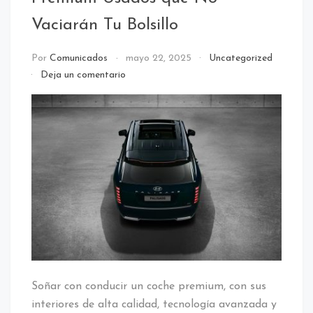
Vaciarán Tu Bolsillo
Por
Comunicados
mayo 22, 2025
Uncategorized
en
Deja un comentario
El
Lujo
Accesible:
Descubre
5
Premium
Usados
que
No
Vaciarán
Tu
Bolsillo
Soñar con conducir un coche premium, con sus
interiores de alta calidad, tecnología avanzada y