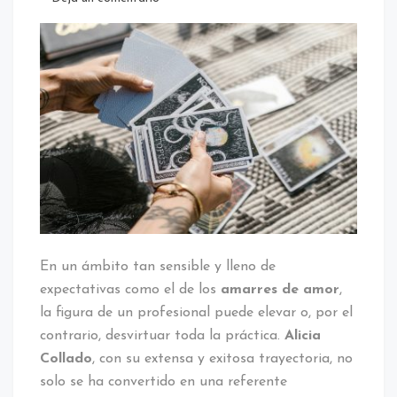
El
Impacto
de
una
Trayectoria:
¿Cómo
Alicia
Collado
Redefinió
los
Amarres
de
Amor?
En un ámbito tan sensible y lleno de
expectativas como el de los
amarres de amor
,
la figura de un profesional puede elevar o, por el
contrario, desvirtuar toda la práctica.
Alicia
Collado
, con su extensa y exitosa trayectoria, no
solo se ha convertido en una referente