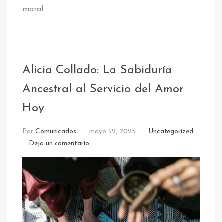
moral.
Alicia Collado: La Sabiduría
Ancestral al Servicio del Amor
Hoy
Por
Comunicados
mayo 22, 2025
Uncategorized
en
Deja un comentario
Alicia
Collado:
La
Sabiduría
Ancestral
al
Servicio