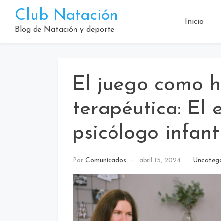
Saltar
Club Natación
al
Inicio
contenido
Blog de Natación y deporte
El juego como 
terapéutica: El 
psicólogo infan
Por
Comunicados
abril 15, 2024
Uncatego