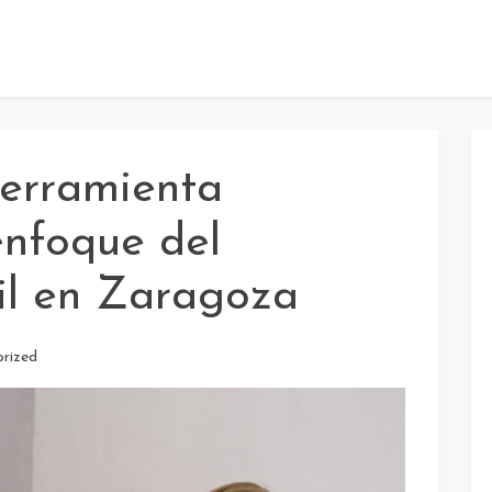
herramienta
enfoque del
til en Zaragoza
rized